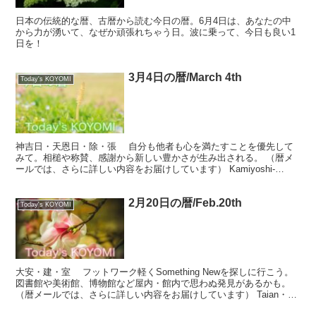
日本の伝統的な暦、古暦から読む今日の暦。6月4日は、あなたの中
から力が湧いて、なぜか頑張れちゃう日。波に乗って、今日も良い1
日を！
3月4日の暦/March 4th
Today's KOYOMI
神吉日・天恩日・除・張 自分も他者も心を満たすことを優先して
みて。相槌や称賛、感謝から新しい豊かさが生み出される。 （暦メ
ールでは、さらに詳しい内容をお届けしています） Kamiyoshi-
nichi・Tenon-nichi・Nozoku...
2月20日の暦/Feb.20th
Today's KOYOMI
大安・建・室 フットワーク軽くSomething Newを探しに行こう。
図書館や美術館、博物館など屋内・館内で思わぬ発見があるかも。
（暦メールでは、さらに詳しい内容をお届けしています） Taian・
Tatsu・Shitsu Let's ...