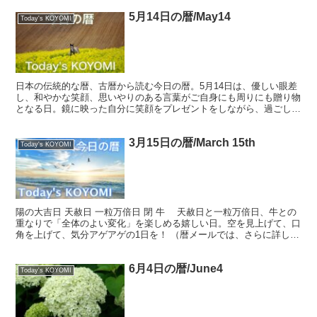
5月14日の暦/May14
Today's KOYOMI
日本の伝統的な暦、古暦から読む今日の暦。5月14日は、優しい眼差
し、和やかな笑顔、思いやりのある言葉がご自身にも周りにも贈り物
となる日。鏡に映った自分に笑顔をプレゼントをしながら、過ごした
いですね。
3月15日の暦/March 15th
Today's KOYOMI
陽の大吉日 天赦日 一粒万倍日 閉 牛 天赦日と一粒万倍日、牛との
重なりで「全体のよい変化」を楽しめる嬉しい日。空を見上げて、口
角を上げて、気分アゲアゲの1日を！ （暦メールでは、さらに詳しい
内容をお届けしています） Great ausp...
6月4日の暦/June4
Today's KOYOMI