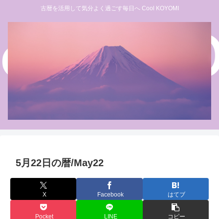
古暦を活用して気分よく過ごす毎日へ Cool KOYOMI
5月22日の暦/May22
X
Facebook
はてブ
Pocket
LINE
コピー