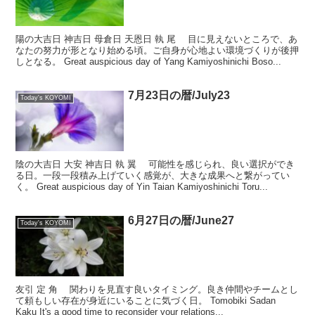
陽の大吉日 神吉日 母倉日 天恩日 執 尾 目に見えないところで、あ
なたの努力が形となり始める頃。ご自身が心地よい環境づくりが後押
しとなる。 Great auspicious day of Yang Kamiyoshinichi Boso...
7月23日の暦/July23
Today's KOYOMI
陰の大吉日 大安 神吉日 執 翼 可能性を感じられ、良い選択ができ
る日。一段一段積み上げていく感覚が、大きな成果へと繋がってい
く。 Great auspicious day of Yin Taian Kamiyoshinichi Toru...
6月27日の暦/June27
Today's KOYOMI
友引 定 角 関わりを見直す良いタイミング。良き仲間やチームとし
て頼もしい存在が身近にいることに気づく日。 Tomobiki Sadan
Kaku It's a good time to reconsider your relations...