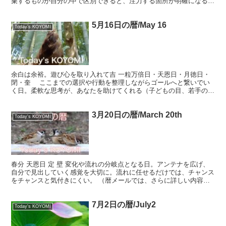
棄するものが自分の中で区別できると、注力する箇所が明確になる。
Ichiryumanbai-nichi・Kamiyo...
5月16日の暦/May 16
Today's KOYOMI
余白は余裕。遊び心を取り入れて吉 一粒万倍日・天恩日・月徳日・
閉・奎 ここまでの選択や行動を整理しながらゴールへと繋いでい
く日。柔軟な思考が、あなたを助けてくれる（子どもの目、若手の意
見などにヒントあり） Ichiryumanbai-ni...
3月20日の暦/March 20th
Today's KOYOMI
春分 天恩日 定 壁 変化や流れの分岐点となる日。アンテナを広げ、
自分で見出していく感覚を大切に。流れに任せるだけでは、チャンス
をチャンスと気付きにくい。 （暦メールでは、さらに詳しい内容を
お届けしています） Vernal equinox ...
7月2日の暦/July2
Today's KOYOMI