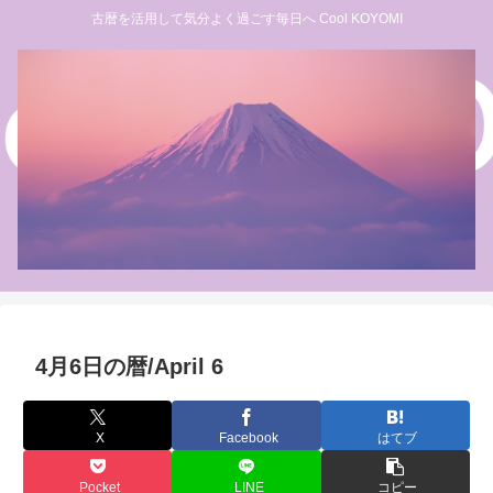
古暦を活用して気分よく過ごす毎日へ Cool KOYOMI
4月6日の暦/April 6
X
Facebook
はてブ
Pocket
LINE
コピー