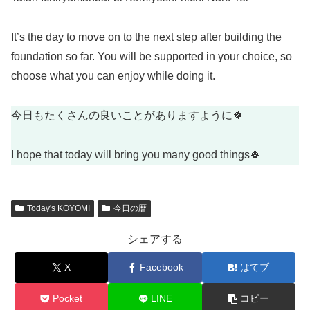
It’s the day to move on to the next step after building the
foundation so far. You will be supported in your choice, so
choose what you can enjoy while doing it.
今日もたくさんの良いことがありますように🍀
I hope that today will bring you many good things🍀
Today's KOYOMI
今日の暦
シェアする
X
Facebook
はてブ
Pocket
LINE
コピー