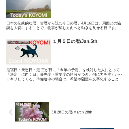
日本の伝統的な暦、古暦から読む今日の暦。4月16日は、周囲との協
調を大切にすることで、物事が望む方向へと動きを見せる日です。
１月５日の暦/Jan.5th
Today's KOYOMI
鬼宿日・天恩日・定 三が日に「今年の予定」を検討した人にとって
「決定」に向く日。優先度・重要度の区分がつき、何に力を注ぐかハ
ッキリしてくる。準備途中の場合は、希望や願望を文字化することか
らスタートを。 生命あること、自分にとって当たり前に思...
3月28日の暦/March 28th