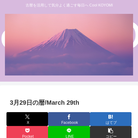
古暦を活用して気分よく過ごす毎日へ Cool KOYOMI
3月29日の暦/March 29th
X
Facebook
はてブ
Pocket
LINE
コピー