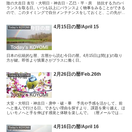
陰の大吉日 友引・大明日・神吉日・乙巳・平・房 拮抗する力のバ
ランスを取る日。いつも以上にバランスよく物事をみることができる
ので、このタイミングで自分メンテナンスをしておくと、この先が楽
になる。 Great auspicious day ...
4月15日の暦/April 15
Today's KOYOMI
日本の伝統的な暦、古暦から読む今日の暦。4月15日は間(ま)の取り
方が鍵。即答より慎重さがプラスに働く日。
2月26日の暦/Feb.26th
Today's KOYOMI
大安・大明日・神吉日・庚申・破・畢 予兆や予感を活かして、前
へと進んで行ける日。できない理由を探すより、課題を乗り越え、ほ
しいモノへと手を伸ばす感覚と体験を楽しんで。 （暦メールでは、
さらに詳しい内容をお届けしています） Taian・Da...
4月16日の暦/April 16
Today's KOYOMI