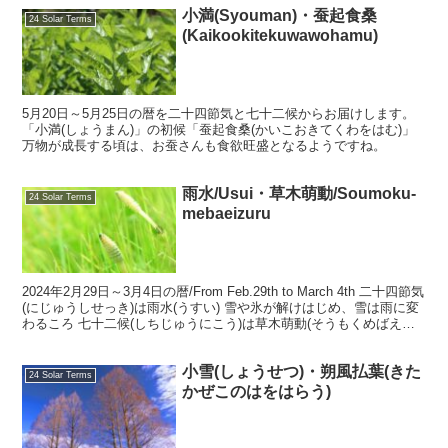
小満(Syouman)・蚕起食桑
24 Solar Terms
(Kaikookitekuwawohamu)
5月20日～5月25日の暦を二十四節気と七十二候からお届けします。
「小満(しょうまん)」の初候「蚕起食桑(かいこおきてくわをはむ)」
万物が成長する頃は、お蚕さんも食欲旺盛となるようですね。
雨水/Usui・草木萌動/Soumoku-
24 Solar Terms
mebaeizuru
2024年2月29日～3月4日の暦/From Feb.29th to March 4th 二十四節気
(にじゅうしせっき)は雨水(うすい) 雪や氷が解けはじめ、雪は雨に変
わるころ 七十二候(しちじゅうにこう)は草木萌動(そうもくめばえい
ずる)...
小雪(しょうせつ)・朔風払葉(きた
24 Solar Terms
かぜこのはをはらう)