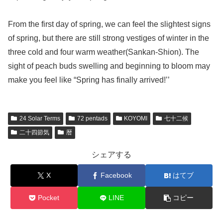
From the first day of spring, we can feel the slightest signs
of spring, but there are still strong vestiges of winter in the
three cold and four warm weather(Sankan-Shion). The
sight of peach buds swelling and beginning to bloom may
make you feel like “Spring has finally arrived!’’
24 Solar Terms
72 pentads
KOYOMI
七十二候
二十四節気
暦
シェアする
X
Facebook
はてブ
Pocket
LINE
コピー