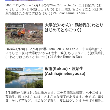
2023年11月27日～12月1日の暦/Nov.27th～Dec.1st 二十四節気(にじ
ゅうしせっき)は 小雪(しょうせつ) 七十二候(しちじゅうにこう)は 朔
風払葉(きたかぜこのはをはらう) 24 Solar Terms is Syou...
大寒(だいかん)・鶏始乳(にわとり
24 Solar Terms
はじめてとやにつく)
2024年1月30日～2月3日の暦/From Jan.30 to Feb.3 二十四節気(にじ
ゅうしせっき)は大寒(だいかん) 七十二候(しちじゅうにこう)は鶏始乳
(にわとりはじめてとやにつく) 24 Solar Terms is Daik...
穀雨(Kokuu)・葭始生
24 Solar Terms
(Ashihajimetesyouzu)
4月19日から暦は1つ先に進みます。二十四節気は穀雨。七十二候は
葭始生。葭（あし）には、さまざまな漢字があります。例えば、葦や
蘆、そして芦など。川辺などで育ち、夏にはグンと丈を伸ばす植物で
す。