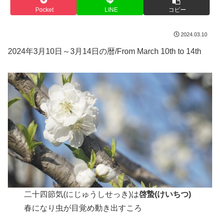
Pocket
LINE
コピー
2024.03.10
2024年3月10日～3月14日の暦/From March 10th to 14th
二十四節気(にじゅうしせっき)は
啓蟄(けいちつ)
春になり虫が目覚め動き出すころ