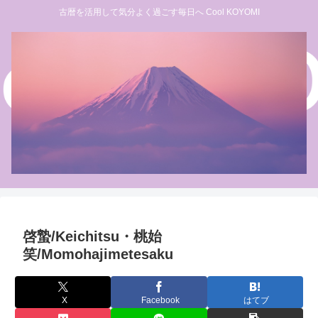
古暦を活用して気分よく過ごす毎日へ Cool KOYOMI
啓蟄/Keichitsu・桃始
笑/Momohajimetesaku
X
Facebook
はてブ