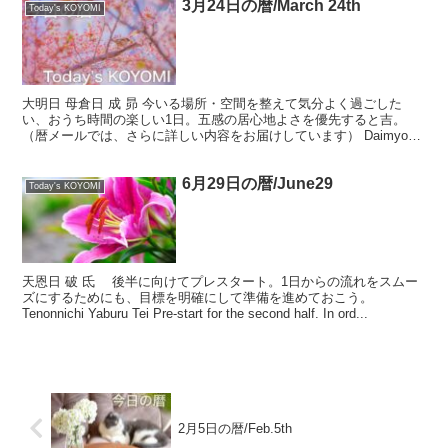
3月24日の暦/March 24th
Today's KOYOMI
大明日 母倉日 成 昴 今いる場所・空間を整えて気分よく過ごした
い、おうち時間の楽しい1日。五感の居心地よさを優先すると吉。
（暦メールでは、さらに詳しい内容をお届けしています） Daimyou-
nichi Bosou-nichi Naru...
6月29日の暦/June29
Today's KOYOMI
天恩日 破 氐 後半に向けてプレスタート。1日からの流れをスムー
ズにするためにも、目標を明確にして準備を進めておこう。
Tenonnichi Yaburu Tei Pre-start for the second half. In ord...
2月5日の暦/Feb.5th