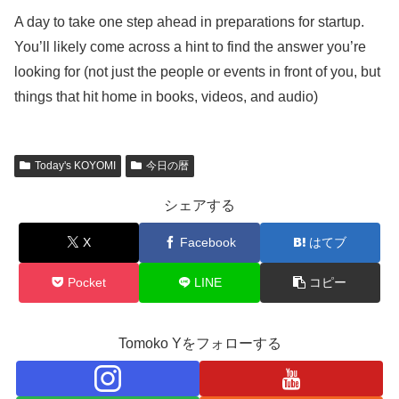
A day to take one step ahead in preparations for startup.
You’ll likely come across a hint to find the answer you’re
looking for (not just the people or events in front of you, but
things that hit home in books, videos, and audio)
Today's KOYOMI
今日の暦
シェアする
X
Facebook
はてブ
Pocket
LINE
コピー
Tomoko Yをフォローする