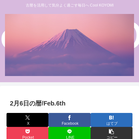
古暦を活用して気分よく過ごす毎日へ Cool KOYOMI
2月6日の暦/Feb.6th
X
Facebook
はてブ
Pocket
LINE
コピー