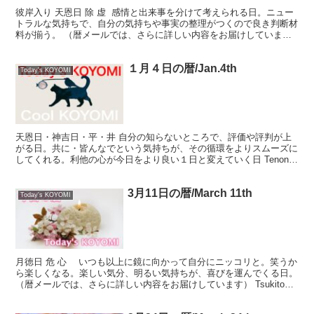
彼岸入り 天恩日 除 虚 感情と出来事を分けて考えられる日。ニュー
トラルな気持ちで、自分の気持ちや事実の整理がつくので良き判断材
料が揃う。 （暦メールでは、さらに詳しい内容をお届けしていま
す） Tenon-nichi Nozoku Kyo...
１月４日の暦/Jan.4th
Today's KOYOMI
天恩日・神吉日・平・井 自分の知らないところで、評価や評判が上
がる日。共に・皆んなでという気持ちが、その循環をよりスムーズに
してくれる。利他の心が今日をより良い１日と変えていく日 Tenon-
nichi・Kamiyoshi-nichi・Ta...
3月11日の暦/March 11th
Today's KOYOMI
月徳日 危 心 いつも以上に鏡に向かって自分にニッコリと。笑うか
ら楽しくなる。楽しい気分、明るい気持ちが、喜びを運んでくる日。
（暦メールでは、さらに詳しい内容をお届けしています） Tsukitoku-
nichi Ayabu Shin S...