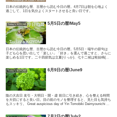
日本の伝統的な暦、古暦から読む今日の暦。4月7日は朝を心地よく
過ごして、1日を気分よくスタートさせると良い日です。
5月5日の暦/May5
Today's KOYOMI
日本の伝統的な暦、古暦から読む今日の暦。5月5日・端午の節句は
子ども心を思い出して「楽しい」「好き」を選んで過ごすと、さらに
楽しめる1日です。二十四節気は立夏(りっか)、七十二候は蛙始鳴(か
わずはじめてなく)へと季節も進みます。
6月9日の暦/June9
Today's KOYOMI
陰の大吉日 友引・大明日・開・虚 前日に引き続き、心を整える時間
を大切にすると良い日。目の前のモノを整理すると、見た目も気持ち
もスッキリ。 Great auspicious day of Yin Tomobiki Daimyounichi ...
7月2日の暦/July2