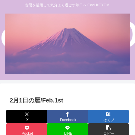
古暦を活用して気分よく過ごす毎日へ Cool KOYOMI
2月1日の暦/Feb.1st
X
Facebook
はてブ
Pocket
LINE
コピー