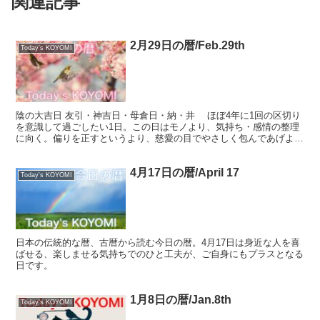
関連記事
2月29日の暦/Feb.29th
Today's KOYOMI
陰の大吉日 友引・神吉日・母倉日・納・井 ほぼ4年に1回の区切り
を意識して過ごしたい1日。この日はモノより、気持ち・感情の整理
に向く。偏りを正すというより、慈愛の目でやさしく包んであげよ
う。 （暦メールでは、さらに詳しい内容をお届けしてい...
4月17日の暦/April 17
Today's KOYOMI
日本の伝統的な暦、古暦から読む今日の暦。4月17日は身近な人を喜
ばせる、楽しませる気持ちでのひと工夫が、ご自身にもプラスとなる
日です。
1月8日の暦/Jan.8th
Today's KOYOMI