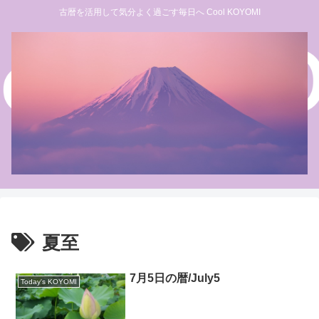
古暦を活用して気分よく過ごす毎日へ Cool KOYOMI
夏至
7月5日の暦/July5
Today's KOYOMI